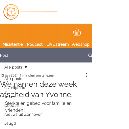
Misintentie
Podcast
LIVE stream
Webshop
Post
Alle posts
13 jan 2024
1 minuten om te lezen
Alle posts
We namen deze week
Overlijdens
afscheid van Yvonne.
Trouw
Sterkte en gebed voor familie en 
Doopsel
vrienden!
Nieuws uit Zonhoven
Jeugd