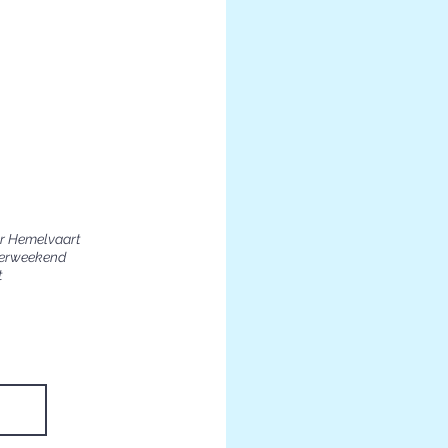
r Hemelvaart
unie Zaterdag Pinksterweekend
t