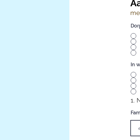
A
met
Dor
In 
1.
Fam