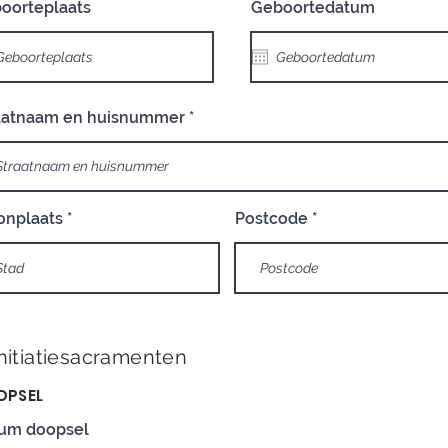
oorteplaats
Geboortedatum
aatnaam en huisnummer
nplaats
Postcode
Initiatiesacramenten
OPSEL
um doopsel