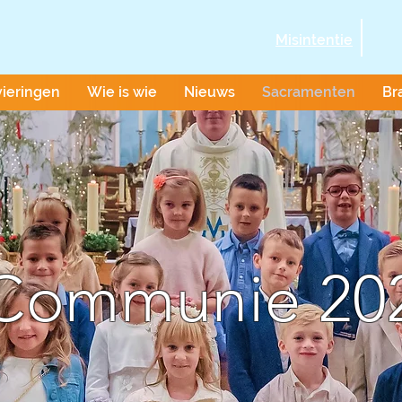
Misintentie
vieringen
Wie is wie
Nieuws
Sacramenten
Br
Communie 20