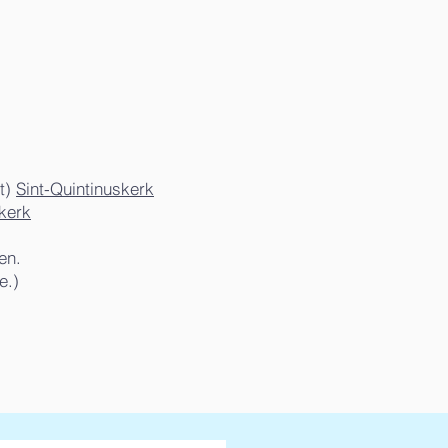
t)
Sint-Quintinuskerk
skerk
en.
e.)