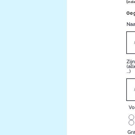
(indi
Geg
Naa
Zij
(al
...)
Vo
Gra