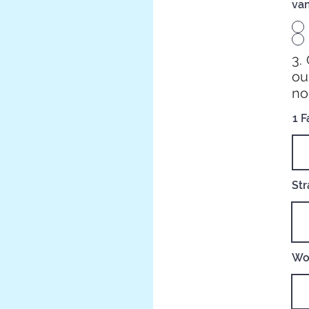
van
3.
ou
no
1 
St
Wo