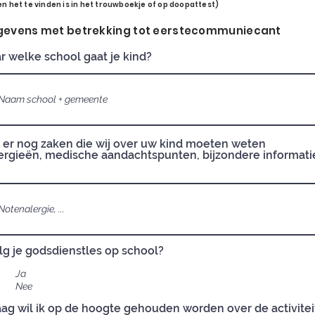
en het te vinden is in het trouwboekje of op doopattest)
evens met betrekking tot eerstecommuniecant
r welke school gaat je kind?
n er nog zaken die wij over uw kind moeten weten
lergieën, medische aandachtspunten, bijzondere informati
lg je godsdienstles op school?
Ja
Nee
ag wil ik op de hoogte gehouden worden over de activite