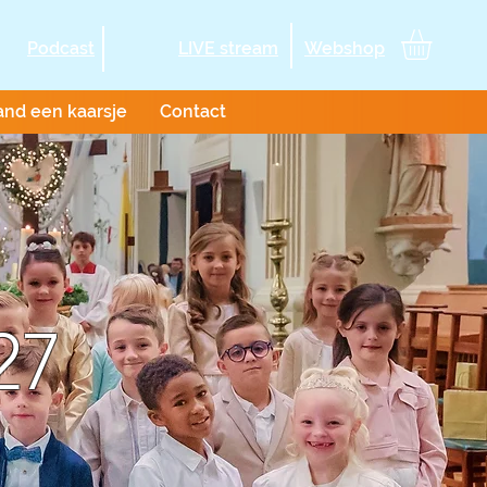
Podcast
LIVE stream
Webshop
and een kaarsje
Contact
27