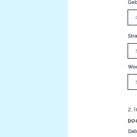
Geb
Str
Woo
2. 
DO
Dat