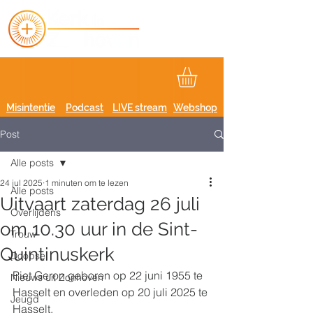
Misintentie
Podcast
LIVE stream
Webshop
Post
Alle posts
24 jul 2025
1 minuten om te lezen
Alle posts
Uitvaart zaterdag 26 juli
Overlijdens
om 10.30 uur in de Sint-
Trouw
Quintinuskerk
Doopsel
Piet Geron geboren op 22 juni 1955 te 
Nieuws uit Zonhoven
Hasselt en overleden op 20 juli 2025 te 
Jeugd
Hasselt.