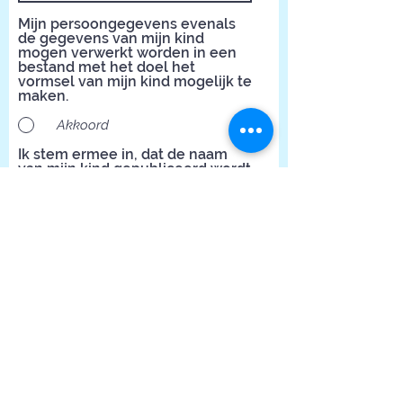
Mijn persoongegevens evenals
de gegevens van mijn kind
mogen verwerkt worden in een
bestand met het doel het
vormsel van mijn kind mogelijk te
maken.
Akkoord
Ik stem ermee in, dat de naam
van mijn kind gepubliceerd wordt
in publicaties van de parochie,
het parochieblad, Kerk & Leven
enz. of websites van de parochie
naar aanleiding van het vormsel.
Akkoord
Niet akkoord
Ik geef toestemming tot het
maken van foto's en
beeldfragmenten voor gebruik in
publicaties van de parochie, het
parochieblad, Kerk & Leven, enz.
of websites van de parochie naar
aanleiding van het vormsel.