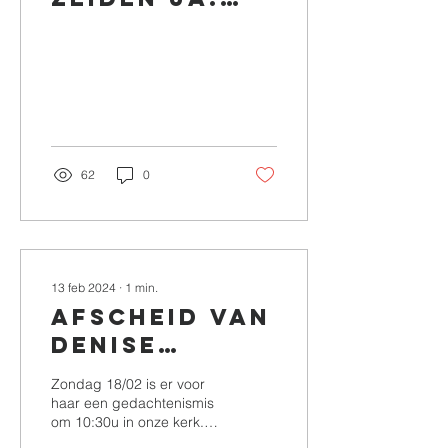
Proficiat!
62
0
13 feb 2024
∙
1
min.
Afscheid van
Denise
Diricks,
Zondag 18/02 is er voor
moeder van
haar een gedachtenismis
om 10:30u in onze kerk.
priester
Begroeting en condoleren