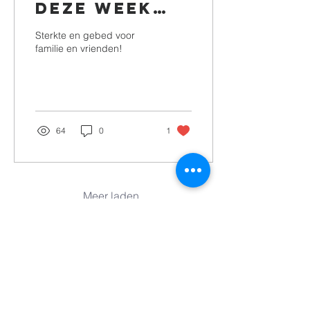
deze week
afscheid van
Sterkte en gebed voor
Yvonne.
familie en vrienden!
64
0
1
Meer laden