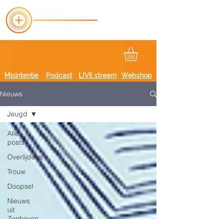
Misintentie
Podcast
LIVE stream
Webshop
Nieuws
Jeugd
Alle
posts
Overlijdens
Trouw
Doopsel
Nieuws
uit
Zonhoven