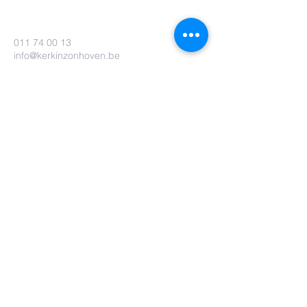
011 74 00 13
info@kerkinzonhoven.be
Lieven baetenplein 18
3520 Zonhoven
Heb je nog een vraag voor ons?