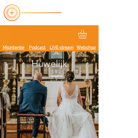
Misintentie
Podcast
LIVE stream
Webshop
Huwelijk