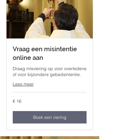
Vraag een misintentie
online aan
Draag misviering op voor overledene
of voor bijzondere gebedsintentie.
Lees meer
16
€ 16
euro
Boek een viering