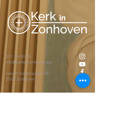
011 74 00 13
info@kerkinzonhoven.be
Lieven baetenplein 18
3520 Zonhoven
Heb je nog een vraag voor ons?