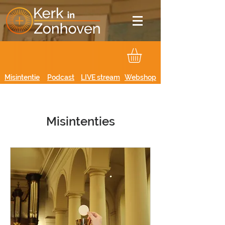
Misintentie
Podcast
LIVE stream
Webshop
Misintenties