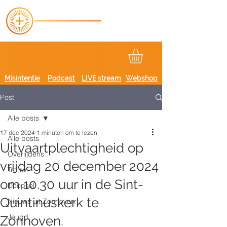
Misintentie
Podcast
LIVE stream
Webshop
Post
Alle posts
17 dec 2024
1 minuten om te lezen
Alle posts
Uitvaartplechtigheid op
Overlijdens
vrijdag 20 december 2024
Trouw
om 10.30 uur in de Sint-
Doopsel
Quintinuskerk te
Nieuws uit Zonhoven
Jeugd
Zonhoven.