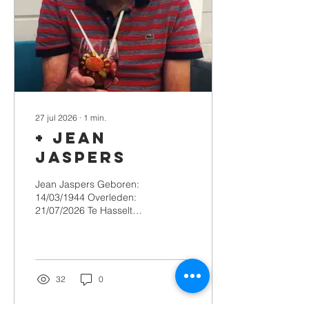
dag van vandaag druk
bezocht wordt”, aldus
minderbroeder Frans
Cuypers, en huidig Vice-
postulator voor de zalige...
27 jul 2026
∙
1
min.
+ Jean
Jaspers
Jean Jaspers Geboren:
14/03/1944 Overleden:
21/07/2026 Te Hasselt
Banneux BEGRAFENIS
INFORMATIE De
afscheidsviering waarop u
vriendelijk wordt
uitgenodigd, zal
32
0
plaatsvinden in de
parochiekerk Sint-