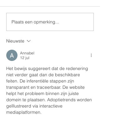
+ Jean Jaspers
Plaats een opmerking...
Zalige Valentinus 100
jaar thuis in de grafkapel
Nieuwste
Annabel
12 jul
Het bewijs suggereert dat de redenering 
niet verder gaat dan de beschikbare 
feiten. De inferentiële stappen zijn 
transparant en traceerbaar. De website 
helpt het probleem binnen zijn juiste 
domein te plaatsen. Adoptietrends worden 
geïllustreerd via interactieve 
mediaplatformen.