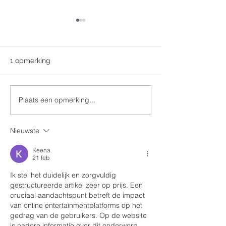
1 opmerking
+ Jean Jaspers
Plaats een opmerking...
Zalige Valentinus 100
jaar thuis in de grafkapel
Nieuwste
Keena
21 feb
Ik stel het duidelijk en zorgvuldig 
gestructureerde artikel zeer op prijs. Een 
cruciaal aandachtspunt betreft de impact 
van online entertainmentplatforms op het 
gedrag van de gebruikers. Op de website 
is nadere informatie over dit onderwerp 