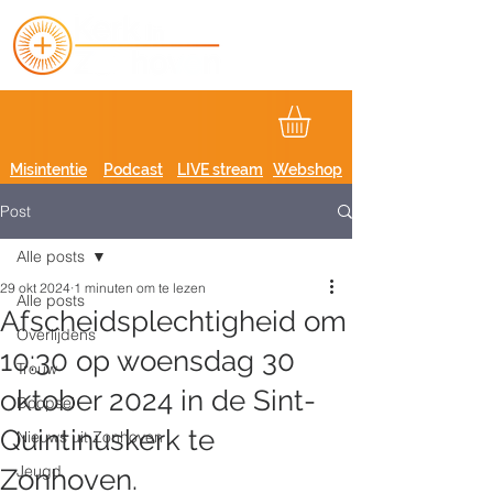
Misintentie
Podcast
LIVE stream
Webshop
Post
Alle posts
29 okt 2024
1 minuten om te lezen
Alle posts
Afscheidsplechtigheid om
Overlijdens
10:30 op woensdag 30
Trouw
oktober 2024 in de Sint-
Doopsel
Quintinuskerk te
Nieuws uit Zonhoven
Jeugd
Zonhoven.