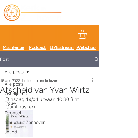
Misintentie
Podcast
LIVE stream
Webshop
Post
Alle posts
16 apr 2022
1 minuten om te lezen
Alle posts
Afscheid van Yvan Wirtz
Overlijdens
Dinsdag 19/04 uitvaart 10:30 Sint 
Trouw
Quintinuskerk.
Doopsel
Nieuws uit Zonhoven
Jeugd