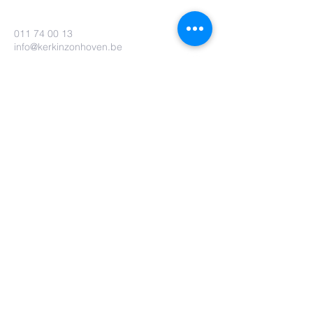
011 74 00 13
info@kerkinzonhoven.be
Lieven baetenplein 18
3520 Zonhoven
Heb je nog een vraag voor ons?
Verzenden