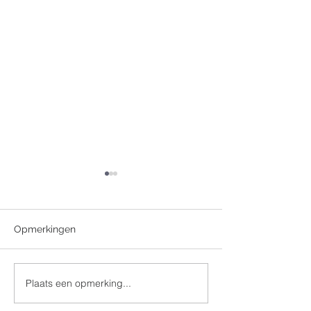
Opmerkingen
Catechese café
Plaats een opmerking...
Catechese Caf
programma me