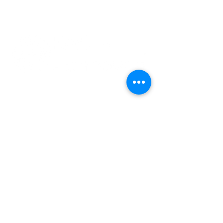
011 74 00 13
info@kerkinzonhoven.be
Lieven baetenplein 18
3520 Zonhoven
Heb je nog een vraag voor ons?