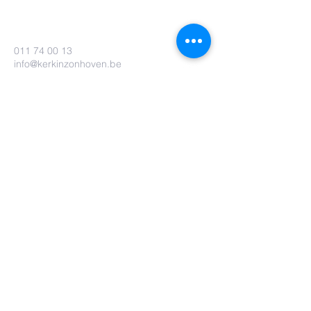
011 74 00 13
info@kerkinzonhoven.be
Lieven baetenplein 18
3520 Zonhoven
Heb je nog een vraag voor ons?