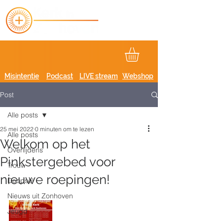
Misintentie
Podcast
LIVE stream
Webshop
Post
Alle posts
25 mei 2022
0 minuten om te lezen
Alle posts
Welkom op het
Overlijdens
Pinkstergebed voor
Trouw
nieuwe roepingen!
Doopsel
Nieuws uit Zonhoven
Jeugd