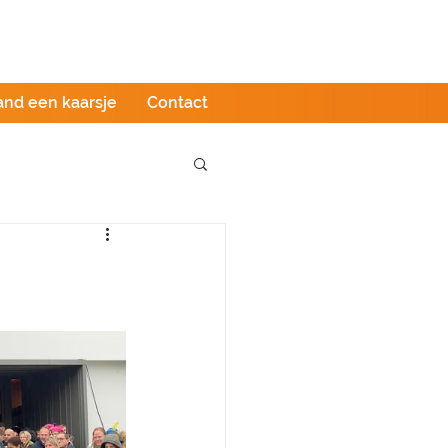
Podcast
LIVE stream
Webshop
and een kaarsje
Contact