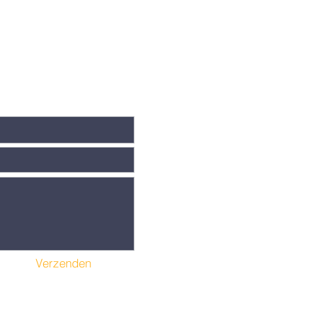
aag voor ons?
Verzenden