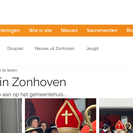
Misintentie
vieringen
Wie is wie
Nieuws
Sacramenten
Br
Doopsel
Nieuws uit Zonhoven
Jeugd
 te lezen
in Zonhoven
n aan op het gemeentehuis...