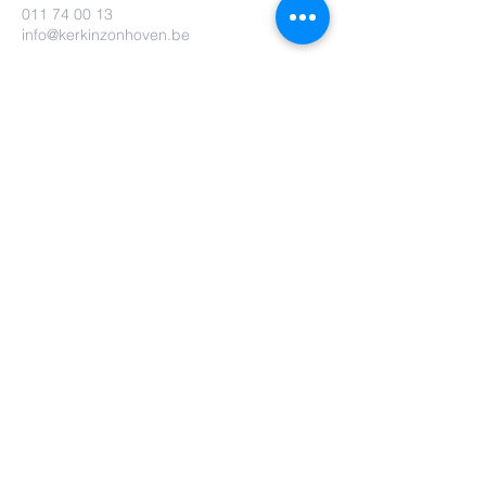
011 74 00 13
info@kerkinzonhoven.be
Lieven baetenplein 18
3520 Zonhoven
Heb je nog een vraag voor ons?
Verzenden