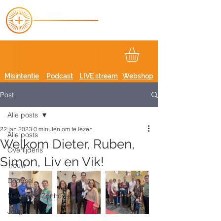
Misintentie
Podcast
LIVE stream
Webshop
Post
Alle posts
22 jan 2023
0 minuten om te lezen
Alle posts
Welkom Dieter, Ruben,
Overlijdens
Simon, Liv en Vik!
Trouw
Doopsel
Nieuws uit Zonhoven
Jeugd