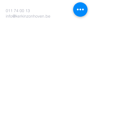
011 74 00 13
info@kerkinzonhoven.be
Lieven baetenplein 18
3520 Zonhoven
Heb je nog een vraag voor ons?
Verzenden