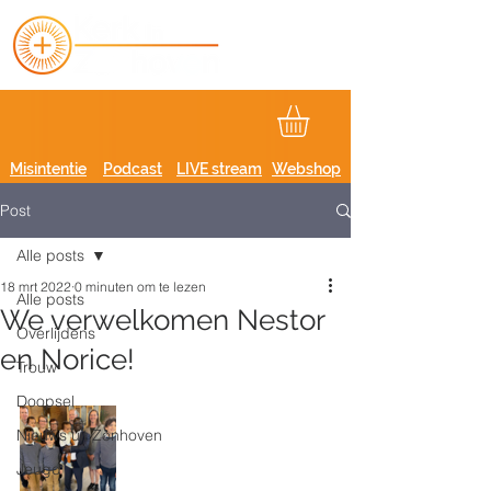
Misintentie
Podcast
LIVE stream
Webshop
Post
Alle posts
18 mrt 2022
0 minuten om te lezen
Alle posts
We verwelkomen Nestor
Overlijdens
en Norice!
Trouw
Doopsel
Nieuws uit Zonhoven
Jeugd