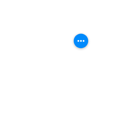
011 74 00 13
info@kerkinzonhoven.be
Lieven baetenplein 18
3520 Zonhoven
Heb je nog een vraag voor ons?