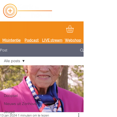
Misintentie
Podcast
LIVE stream
Webshop
Post
Alle posts
Alle posts
Overlijdens
Trouw
Doopsel
Nieuws uit Zonhoven
Jeugd
13 jan 2024
1 minuten om te lezen