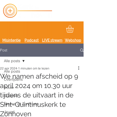
Misintentie
Podcast
LIVE stream
Webshop
Post
Alle posts
22 apr 2024
1 minuten om te lezen
Alle posts
We namen afscheid op 9
Overlijdens
april 2024 om 10.30 uur
Trouw
tijdens de uitvaart in de
Doopsel
Sint-Quintinuskerk te
Nieuws uit Zonhoven
Jeugd
Zonhoven