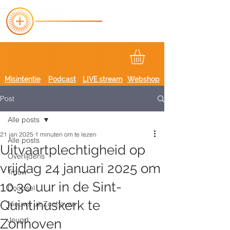
Misintentie
Podcast
LIVE stream
Webshop
Post
Alle posts
21 jan 2025
1 minuten om te lezen
Alle posts
Uitvaartplechtigheid op
Overlijdens
vrijdag 24 januari 2025 om
Trouw
10.30 uur in de Sint-
Doopsel
Quintinuskerk te
Nieuws uit Zonhoven
Jeugd
Zonhoven