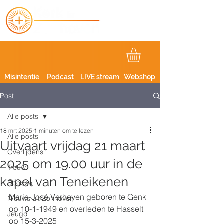
Misintentie
Podcast
LIVE stream
Webshop
Post
Alle posts
18 mrt 2025
1 minuten om te lezen
Alle posts
Uitvaart vrijdag 21 maart
Overlijdens
2025 om 19.00 uur in de
Trouw
kapel van Teneikenen
Doopsel
Marie-José Verheyen geboren te Genk 
Nieuws uit Zonhoven
op 10-1-1949 en overleden te Hasselt 
Jeugd
op 15-3-2025