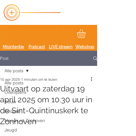
Misintentie
Podcast
LIVE stream
Webshop
Post
Alle posts
15 apr 2025
1 minuten om te lezen
Alle posts
Uitvaart op zaterdag 19
Overlijdens
april 2025 om 10.30 uur in
Trouw
de Sint-Quintinuskerk te
Doopsel
Zonhoven
Nieuws uit Zonhoven
Jeugd