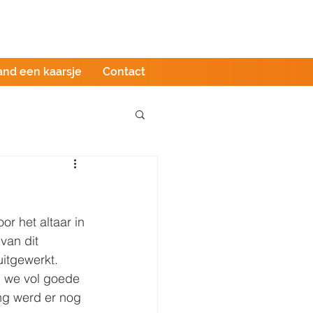
Podcast
LIVE stream
Webshop
and een kaarsje
Contact
r het altaar in 
van dit 
itgewerkt. 
 we vol goede 
ng werd er nog 