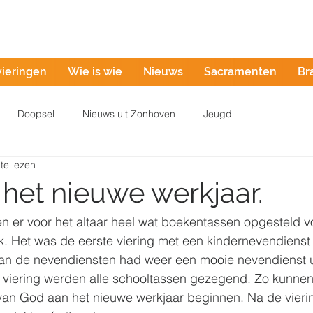
Misintentie
vieringen
Wie is wie
Nieuws
Sacramenten
Br
Doopsel
Nieuws uit Zonhoven
Jeugd
te lezen
 het nieuwe werkjaar.
er voor het altaar heel wat boekentassen opgesteld voo
k. Het was de eerste viering met een kindernevendienst 
van de nevendiensten had weer een mooie nevendienst u
 viering werden alle schooltassen gezegend. Zo kunnen
an God aan het nieuwe werkjaar beginnen. Na de vieri