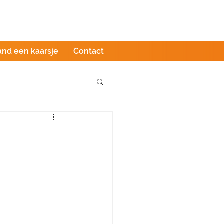
Podcast
LIVE stream
Webshop
and een kaarsje
Contact