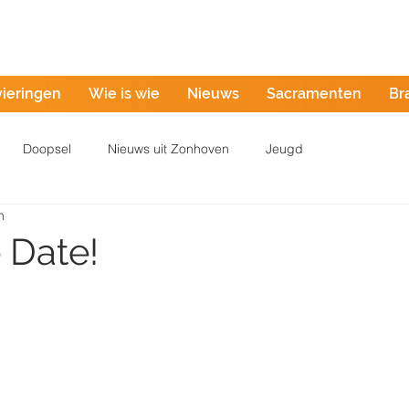
Misintentie
vieringen
Wie is wie
Nieuws
Sacramenten
Br
Doopsel
Nieuws uit Zonhoven
Jeugd
n
 Date!