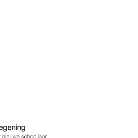
egening
 nieuwe schooljaar