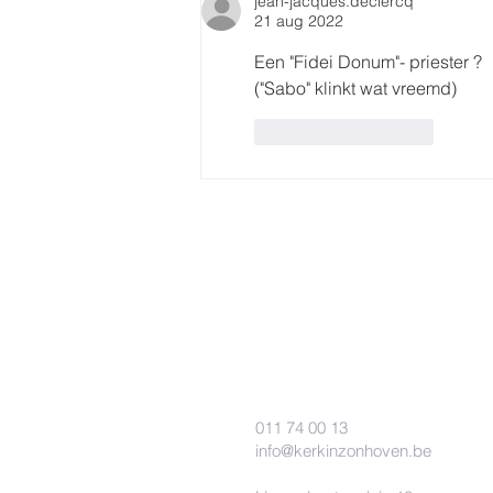
jean-jacques.declercq
21 aug 2022
Een "Fidei Donum"- priester ?
("Sabo" klinkt wat vreemd)
Like
Reageren
011 74 00 13
info@kerkinzonhoven.be