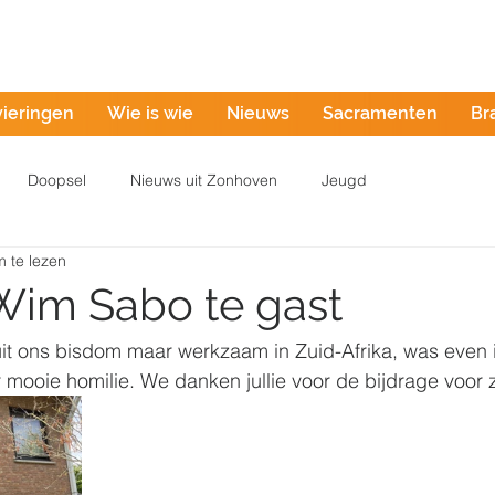
Misintentie
vieringen
Wie is wie
Nieuws
Sacramenten
Br
Doopsel
Nieuws uit Zonhoven
Jeugd
 te lezen
 Wim Sabo te gast
uit ons bisdom maar werkzaam in Zuid-Afrika, was even 
r mooie homilie. We danken jullie voor de bijdrage voor 