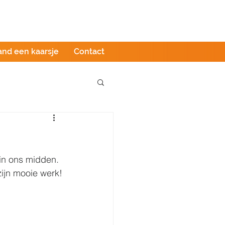
Podcast
LIVE stream
Webshop
and een kaarsje
Contact
in ons midden. 
zijn mooie werk!