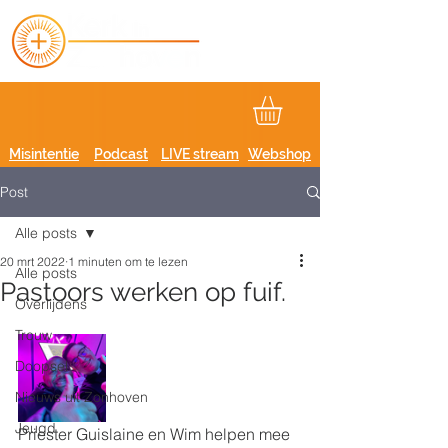
Misintentie
Podcast
LIVE stream
Webshop
Post
Alle posts
20 mrt 2022
1 minuten om te lezen
Alle posts
Pastoors werken op fuif.
Overlijdens
Trouw
Doopsel
Nieuws uit Zonhoven
Jeugd
Priester Guislaine en Wim helpen mee 