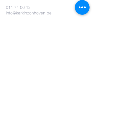
011 74 00 13
info@kerkinzonhoven.be
Lieven baetenplein 18
3520 Zonhoven
Heb je nog een vraag voor ons?
Verzenden