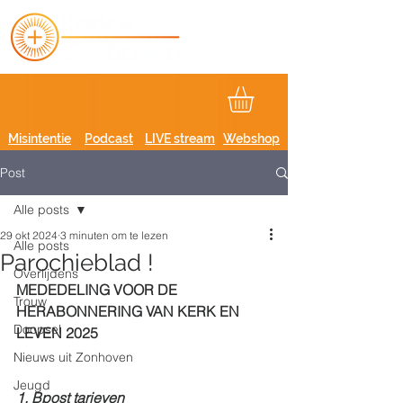
Misintentie
Podcast
LIVE stream
Webshop
Post
Alle posts
29 okt 2024
3 minuten om te lezen
Alle posts
Parochieblad !
Overlijdens
MEDEDELING VOOR DE 
Trouw
HERABONNERING VAN KERK EN 
Doopsel
LEVEN 2025
Nieuws uit Zonhoven
Jeugd
1. Bpost tarieven