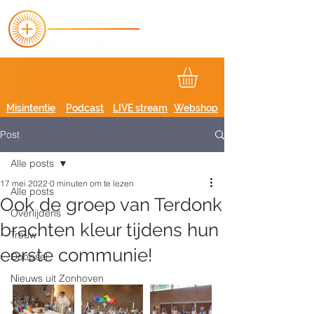
Misintentie
Podcast
LIVE stream
Webshop
Post
Alle posts
17 mei 2022
0 minuten om te lezen
Alle posts
Ook de groep van Terdonk
Overlijdens
brachten kleur tijdens hun
Trouw
eerste communie!
Doopsel
Nieuws uit Zonhoven
Jeugd