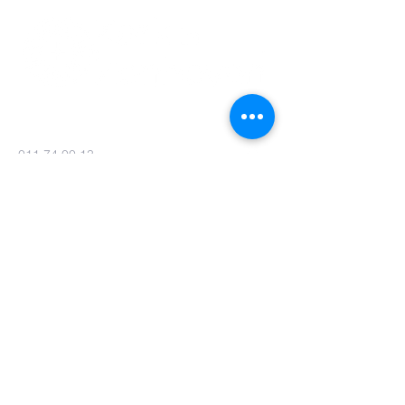
011 74 00 13
info@kerkinzonhoven.be
Lieven baetenplein 18
3520 Zonhoven
Heb je nog een vraag voor ons?