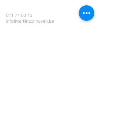
011 74 00 13
info@kerkinzonhoven.be
Lieven baetenplein 18
3520 Zonhoven
Heb je nog een vraag voor ons?
Verzenden