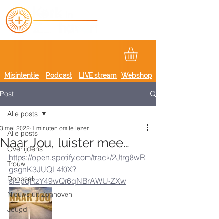
Misintentie
Podcast
LIVE stream
Webshop
Post
Alle posts
3 mei 2022
1 minuten om te lezen
Alle posts
Naar Jou, luister mee…
Overlijdens
https://open.spotify.com/track/2Jtrg8wR
Trouw
gsgnK3JUQL4f0X?
Doopsel
si=pqRzY49wQr6qNBrAWU-ZXw
Nieuws uit Zonhoven
Jeugd