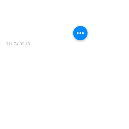
011 74 00 13
info@kerkinzonhoven.be
Lieven baetenplein 18
3520 Zonhoven
Heb je nog een vraag voor ons?