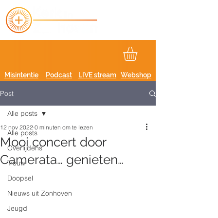
Misintentie
Podcast
LIVE stream
Webshop
Post
Alle posts
12 nov 2022
0 minuten om te lezen
Alle posts
Mooi concert door
Overlijdens
Camerata… genieten…
Trouw
Doopsel
Nieuws uit Zonhoven
Jeugd