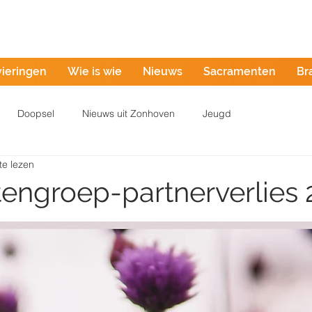
Misintentie
vieringen
Wie is wie
Nieuws
Sacramenten
Br
Doopsel
Nieuws uit Zonhoven
Jeugd
te lezen
engroep-partnerverlies 