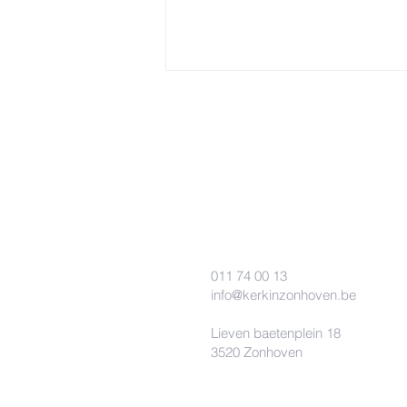
Misintenties week 32
011 74 00 13
info@kerkinzonhoven.be
Lieven baetenplein 18
3520 Zonhoven