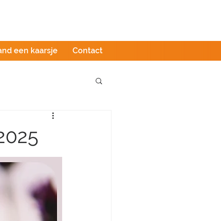
Podcast
LIVE stream
Webshop
and een kaarsje
Contact
2025