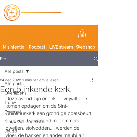
Misintentie
Podcast
LIVE stream
Webshop
Post
Alle posts
24 dec 2022
1 minuten om te lezen
Alle posts
Een blinkende kerk.
Overlijdens
Deze avond zijn er enkele vrijwilligers 
Trouw
komen opdagen om de Sint-
Doopsel
Quintinuskerk een grondige poetsbeurt 
te geven. Gewapend met emmers, 
Nieuws uit Zonhoven
dweilen, stofvodden,... werden de 
Jeugd
vloer, de banken en ander meubilair 