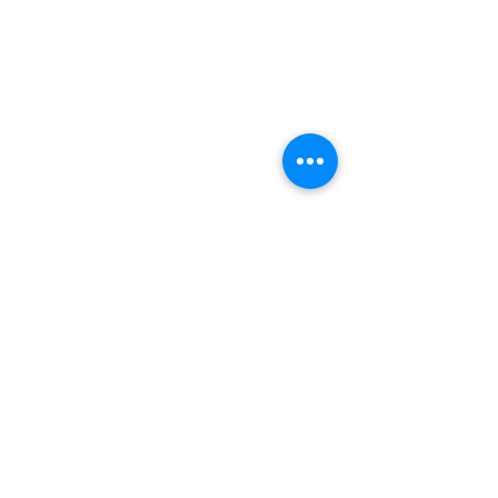
011 74 00 13
info@kerkinzonhoven.be
Lieven baetenplein 18
3520 Zonhoven
Heb je nog een vraag voor ons?