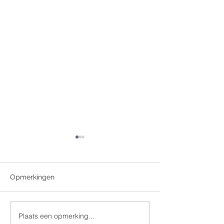
Opmerkingen
+ Jean Jaspers
Plaats een opmerking...
Zalige Valentinus 100