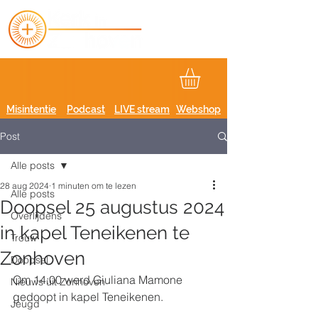
Misintentie
Podcast
LIVE stream
Webshop
Post
Alle posts
28 aug 2024
1 minuten om te lezen
Alle posts
Doopsel 25 augustus 2024
Overlijdens
in kapel Teneikenen te
Trouw
Zonhoven
Doopsel
Om 14:00 werd Giuliana Mamone 
Nieuws uit Zonhoven
gedoopt in kapel Teneikenen.
Jeugd