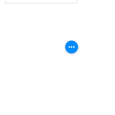
jaar thuis in de grafkapel
011 74 00 13
info@kerkinzonhoven.be
Lieven baetenplein 18
3520 Zonhoven
Heb je nog een vraag voor ons?