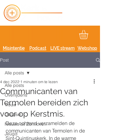
Misintentie
Podcast
LIVE stream
Webshop
Post
Alle posts
4 dec 2022
1 minuten om te lezen
Alle posts
Communicanten van
Overlijdens
Termolen bereiden zich
Trouw
voor op Kerstmis.
Doopsel
Deze ochtend verzamelden de 
Nieuws uit Zonhoven
communicanten van Termolen in de 
Jeugd
Sint-Quintinuskerk. In de warme 