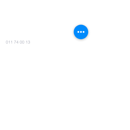
011 74 00 13
info@kerkinzonhoven.be
Lieven baetenplein 18
3520 Zonhoven
Heb je nog een vraag voor ons?