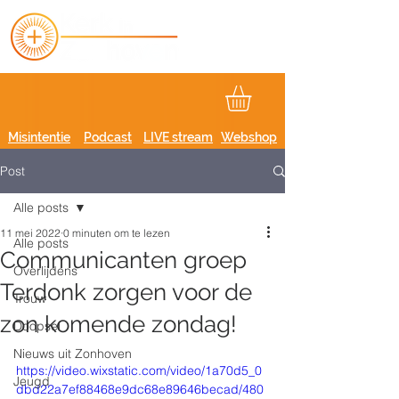
Misintentie
Podcast
LIVE stream
Webshop
Post
Alle posts
11 mei 2022
0 minuten om te lezen
Alle posts
Communicanten groep
Overlijdens
Terdonk zorgen voor de
Trouw
zon komende zondag!
Doopsel
Nieuws uit Zonhoven
https://video.wixstatic.com/video/1a70d5_0
Jeugd
dbd22a7ef88468e9dc68e89646becad/480