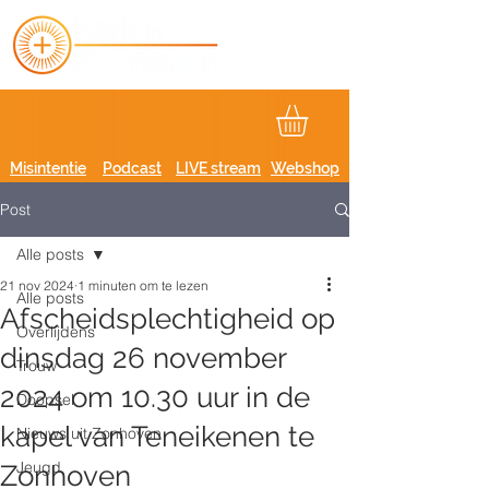
Misintentie
Podcast
LIVE stream
Webshop
Post
Alle posts
21 nov 2024
1 minuten om te lezen
Alle posts
Afscheidsplechtigheid op
Overlijdens
dinsdag 26 november
Trouw
2024 om 10.30 uur in de
Doopsel
kapel van Teneikenen te
Nieuws uit Zonhoven
Jeugd
Zonhoven