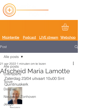
Misintentie
Podcast
LIVE stream
Webshop
Post
Alle posts
21 apr 2022
1 minuten om te lezen
Alle posts
Afscheid Maria Lamotte
Overlijdens
Zaterdag 23/04 uitvaart 10u00 Sint 
Trouw
Quintinuskerk
Doopsel
Nieuws uit Zonhoven
Jeugd