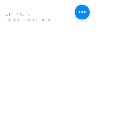
011 74 00 13
info@kerkinzonhoven.be
Lieven baetenplein 18
3520 Zonhoven
Heb je nog een vraag voor ons?
Verzenden