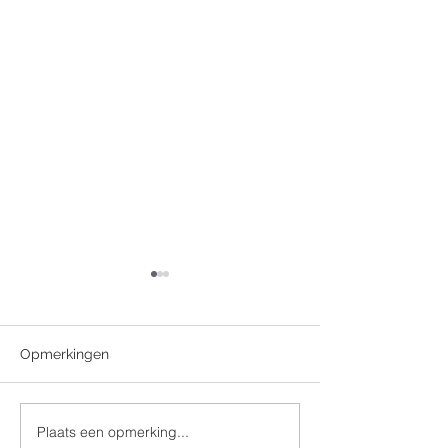
Opmerkingen
Plaats een opmerking...
Eerste communie 29
Eerste communi