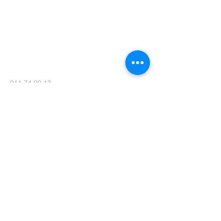
011 74 00 13
info@kerkinzonhoven.be
Lieven baetenplein 18
3520 Zonhoven
Heb je nog een vraag voor ons?