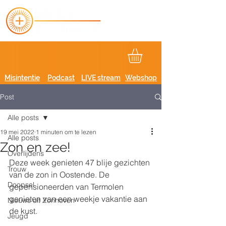
Misintentie
Podcast
LIVE stream
Webshop
Post
Alle posts
19 mei 2022
1 minuten om te lezen
Alle posts
Zon en zee!
Overlijdens
Deze week genieten 47 blije gezichten 
Trouw
van de zon in Oostende. De 
Doopsel
gepensioneerden van Termolen 
genieten van een weekje vakantie aan 
Nieuws uit Zonhoven
de kust. 
Jeugd