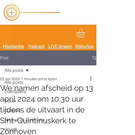
Misintentie
Podcast
LIVE stream
Webshop
Post
Alle posts
22 apr 2024
1 minuten om te lezen
Alle posts
We namen afscheid op 13
Overlijdens
april 2024 om 10.30 uur
Trouw
tijdens de uitvaart in de
Doopsel
Sint-Quintinuskerk te
Nieuws uit Zonhoven
Jeugd
Zonhoven