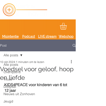
Misintentie
Podcast
LIVE stream
Webshop
Post
Alle posts
10 okt 2024
1 minuten om te lezen
Alle posts
Voedsel voor geloof, hoop
Overlijdens
en liefde
Trouw
KIDS4PEACE voor kinderen van 6 tot 
Doopsel
12 jaar
Nieuws uit Zonhoven
Jeugd