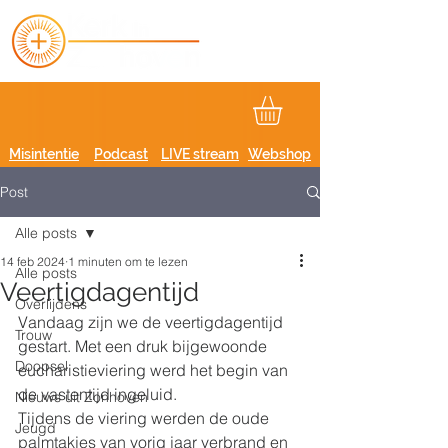
Misintentie
Podcast
LIVE stream
Webshop
Post
Alle posts
14 feb 2024
1 minuten om te lezen
Alle posts
Veertigdagentijd
Overlijdens
Vandaag zijn we de veertigdagentijd 
Trouw
gestart. Met een druk bijgewoonde 
Doopsel
eucharistieviering werd het begin van 
de vastentijd ingeluid.
Nieuws uit Zonhoven
Tijdens de viering werden de oude 
Jeugd
palmtakjes van vorig jaar verbrand en 