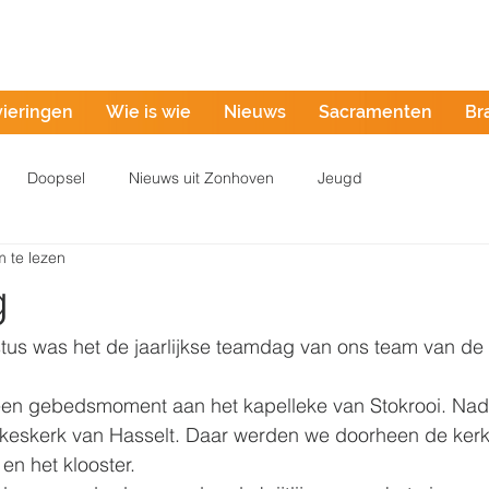
Misintentie
vieringen
Wie is wie
Nieuws
Sacramenten
Br
Doopsel
Nieuws uit Zonhoven
Jeugd
 te lezen
g
s was het de jaarlijkse teamdag van ons team van de 
en gebedsmoment aan het kapelleke van Stokrooi. Nad
rkeskerk van Hasselt. Daar werden we doorheen de ker
en het klooster. 