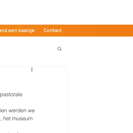
Podcast
LIVE stream
Webshop
and een kaarsje
Contact
pastorale 
ien werden we 
k, het museum 