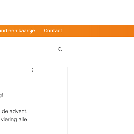
Podcast
LIVE stream
Webshop
and een kaarsje
Contact
g! 
 de advent. 
viering alle 