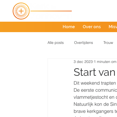
Home
Over ons
Mis
Alle posts
Overlijdens
Trouw
3 dec 2023
1 minuten om 
Start van
Dit weekend trapten
De eerste communica
vlammetjestocht en d
Natuurlijk kon de Sin
brave kerkgangers t