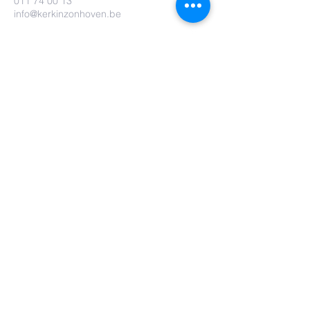
011 74 00 13
info@kerkinzonhoven.be
Lieven baetenplein 18
3520 Zonhoven
Heb je nog een vraag voor ons?
Verzenden