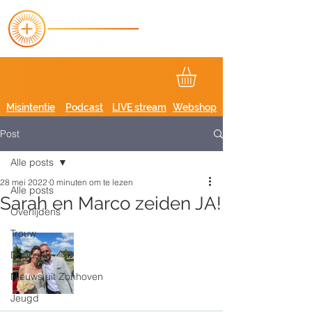
Misintentie
Podcast
LIVE stream
Webshop
Post
Alle posts
28 mei 2022
0 minuten om te lezen
Alle posts
Sarah en Marco zeiden JA!
Overlijdens
Trouw
Doopsel
Nieuws uit Zonhoven
Jeugd