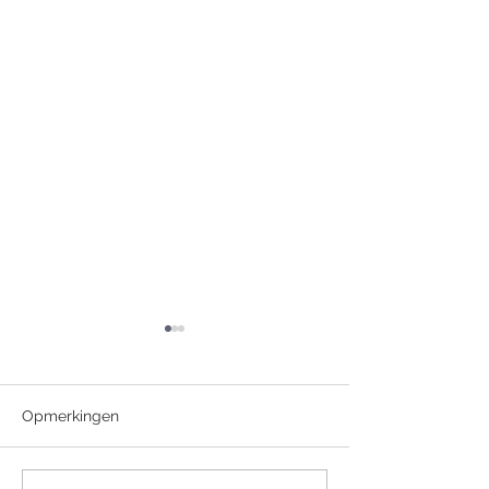
Opmerkingen
+ Jean Jaspers