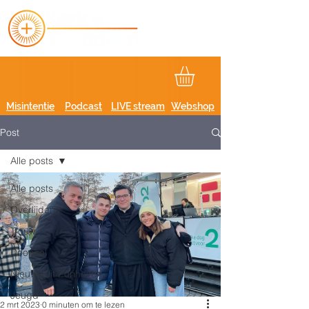
Misintentie
Podcast
LIVE stream
Webshop
Post
Alle posts
Alle posts
Overlijdens
Trouw
Doopsel
Nieuws uit Zonhoven
Jeugd
2 mrt 2023
0 minuten om te lezen