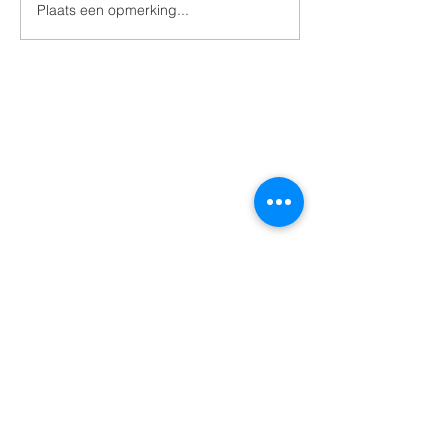
Plaats een opmerking...
Zalige Valentinus 100
jaar thuis in de grafkapel
011 74 00 13
info@kerkinzonhoven.be
Lieven baetenplein 18
3520 Zonhoven
Heb je nog een vraag voor ons?