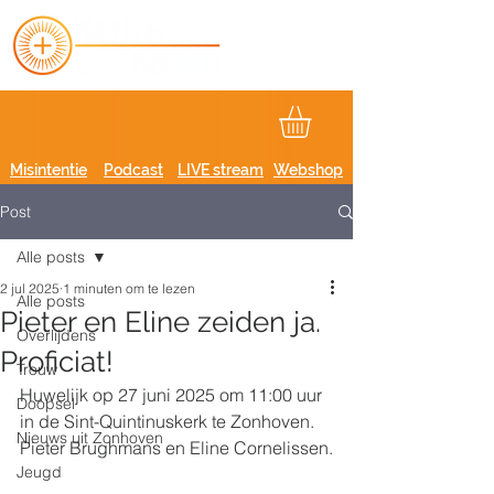
Misintentie
Podcast
LIVE stream
Webshop
Post
Alle posts
2 jul 2025
1 minuten om te lezen
Alle posts
Pieter en Eline zeiden ja.
Overlijdens
Proficiat!
Trouw
Huwelijk op 27 juni 2025 om 11:00 uur 
Doopsel
in de Sint-Quintinuskerk te Zonhoven.
Nieuws uit Zonhoven
Pieter Brughmans en Eline Cornelissen.
Jeugd