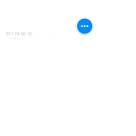
011 74 00 13
info@kerkinzonhoven.be
Lieven baetenplein 18
3520 Zonhoven
Heb je nog een vraag voor ons?