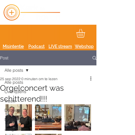
Misintentie
Podcast
LIVE stream
Webshop
Post
Alle posts
25 sep 2022
0 minuten om te lezen
Alle posts
Orgelconcert was
Overlijdens
schitterend!!!
Trouw
Doopsel
Nieuws uit Zonhoven
Jeugd